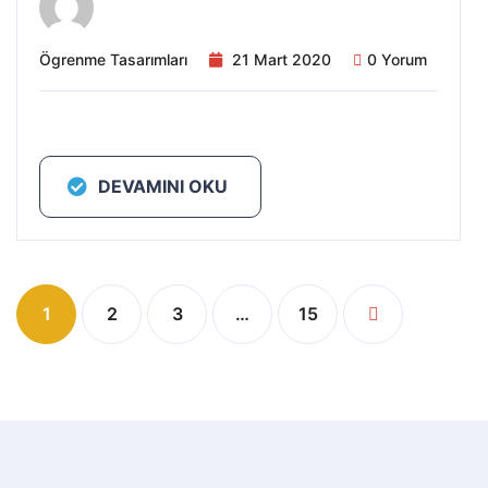
Ögrenme Tasarımları
21 Mart 2020
0 Yorum
DEVAMINI OKU
1
2
3
…
15