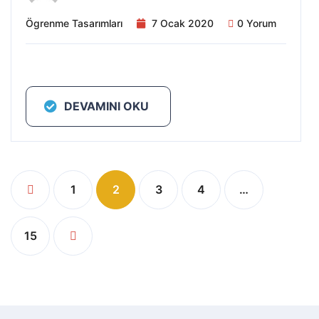
Ögrenme Tasarımları
7 Ocak 2020
0 Yorum
DEVAMINI OKU
1
2
3
4
…
15