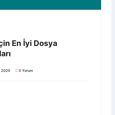
çin En İyi Dosya
arı
t 2020
0 Yorum