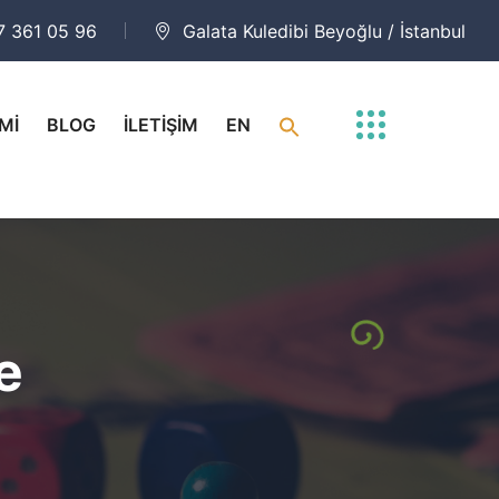
7 361 05 96
Galata Kuledibi Beyoğlu / İstanbul
Mİ
BLOG
İLETİŞİM
EN
e