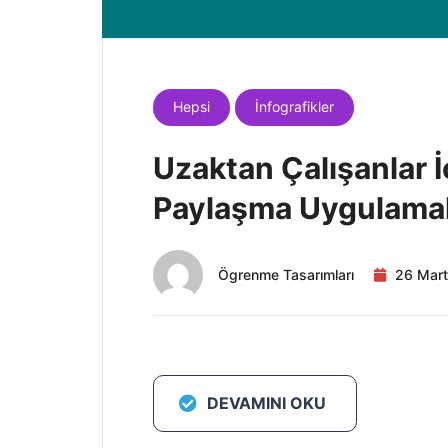
Hepsi
İnfografikler
Uzaktan Çalışanlar İ
Paylaşma Uygulamal
Ögrenme Tasarımları
26 Mar
DEVAMINI OKU