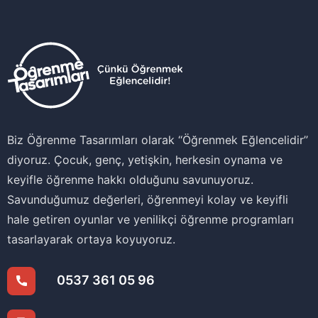
Yeni Nesil Oyun Tasarımı Eğitimi
İnovatif İş Yaşamı Eğitimleri
Bridge Building (Sosyal Uyum) Aktiviteleri
Öğrenme Stratejileri Eğitim Serisi
Üniversite Öğrencileri Gelişim Kampı
Harekete Geç Eğitim Serisi
Farkındalık Eğitimleri
Bültene Abone Olabilirsin!
Mail aboneliği ile güncel etkinliklerden
haberdar olabilirsiniz.