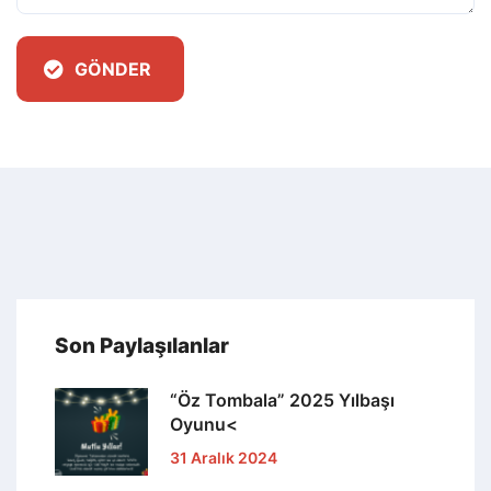
20 Kasım 2023
Öğrenme Tasarımları 9.Dönem
Gönüllülük Başvurusu<
4 Eylül 2023
Bülten, Haziran 2023<
18 Temmuz 2023
Bülten, Mayıs 2023<
18 Temmuz 2023