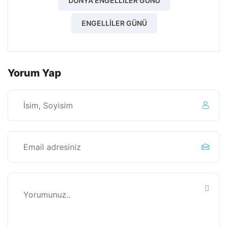
Lezzet Yolcusu Kitapçığı!<
16 Aralık 2024
Bülten, Şubat 2024<
4 Mart 2024
Bülten, Ocak 2024<
18 Şubat 2024
Oyunlaştırılmış E-Öğrenme<