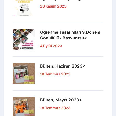
Biz Öğrenme Tasarımları olarak ‘‘Öğrenmek Eğlencelidir’’
diyoruz. Çocuk, genç, yetişkin, herkesin oynama ve
keyifle öğrenme hakkı olduğunu savunuyoruz.
Savunduğumuz değerleri, öğrenmeyi kolay ve keyifli
hale getiren oyunlar ve yenilikçi öğrenme programları
tasarlayarak ortaya koyuyoruz.
0537 361 05 96
merhaba@ogrenmetasarimlari.com