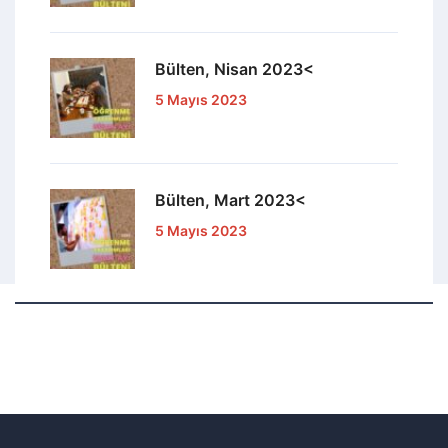
Kampanyalar
Sadece Çocuklar İçin Kampanyası
Eğitimler
Oyunbax Eğitimleri
Alacakaranlık Eğitim Kuşağı
Yaratıcı ve Dahil Eden Eğiticinin Eğitimi