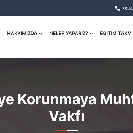
053
HAKKIMIZDA
NELER YAPARIZ?
EĞİTİM TAKVİ
iye Korunmaya Muh
Vakfı