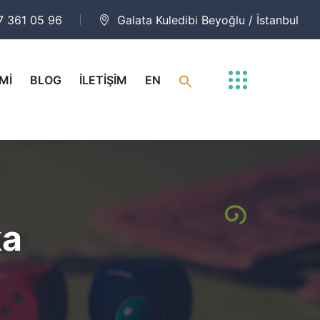
7 361 05 96
Galata Kuledibi Beyoğlu / İstanbul
Mİ
BLOG
İLETİŞİM
EN
ka