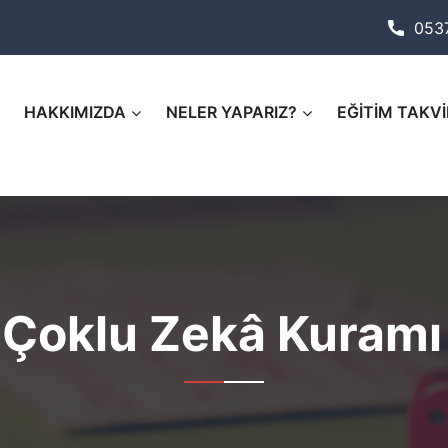
053
HAKKIMIZDA
NELER YAPARIZ?
EĞİTİM TAKVİ
:
Çoklu Zekâ Kuramı