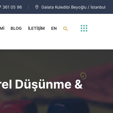
7 361 05 96
Galata Kuledibi Beyoğlu / İstanbul
Mİ
BLOG
İLETİŞİM
EN
irel Düşünme &