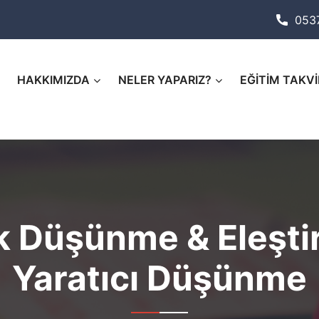
053
HAKKIMIZDA
NELER YAPARIZ?
EĞİTİM TAKVİ
ik Düşünme & Eleşt
Yaratıcı Düşünme