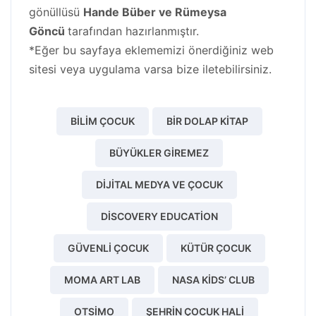
gönüllüsü
Hande Büber ve Rümeysa
Göncü
tarafından hazırlanmıştır.
*Eğer bu sayfaya eklememizi önerdiğiniz web
sitesi veya uygulama varsa bize iletebilirsiniz.
BILIM ÇOCUK
BIR DOLAP KITAP
BÜYÜKLER GIREMEZ
DIJITAL MEDYA VE ÇOCUK
DISCOVERY EDUCATION
GÜVENLI ÇOCUK
KÜTÜR ÇOCUK
MOMA ART LAB
NASA KIDS’ CLUB
OTSIMO
ŞEHRIN ÇOCUK HALI