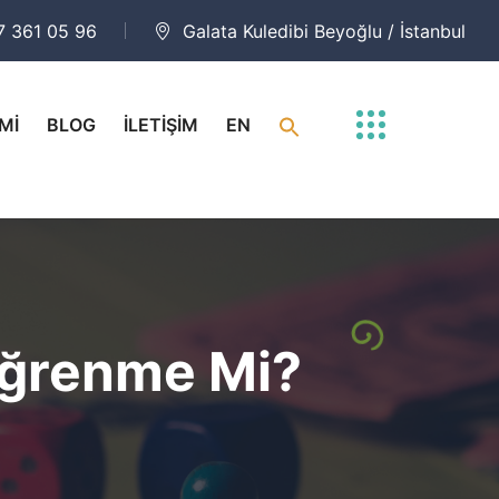
7 361 05 96
Galata Kuledibi Beyoğlu / İstanbul
Mİ
BLOG
İLETİŞİM
EN
 Öğrenme Mi?