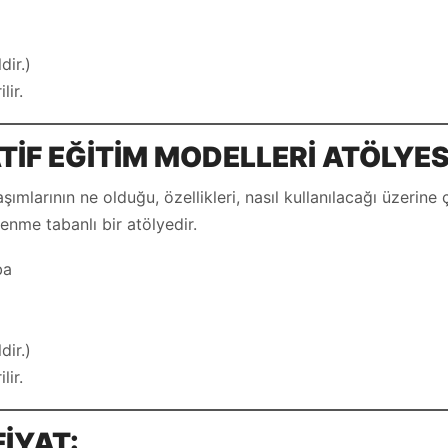
dir.)
lir.
TİF EĞİTİM MODELLERİ ATÖLYE
aşımlarının ne olduğu, özellikleri, nasıl kullanılacağı üzerin
enme tabanlı bir atölyedir.
ba
dir.)
lir.
FİYAT: