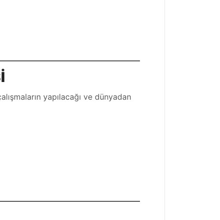
S
İ
e çalışmaların yapılacağı ve dünyadan