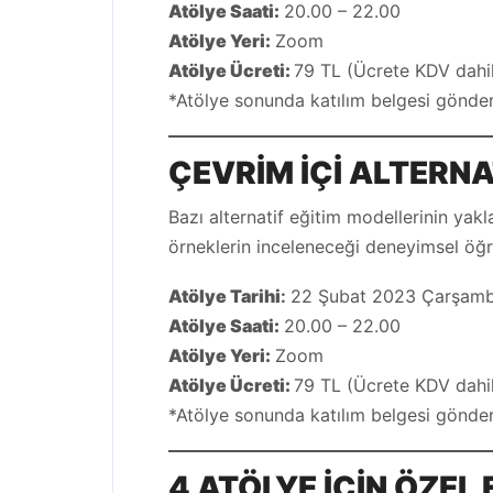
Atölye
Saati:
20.00 – 22.00
Atölye
Yeri:
Zoom
Atölye Ücreti
:
79 TL (Ücrete KDV dahil
*Atölye sonunda katılım belgesi gönderi
ÇEVRİM İÇİ
ALTERNA
Bazı alternatif eğitim modellerinin yakl
örneklerin inceleneceği deneyimsel öğr
Atölye Tarihi
:
22 Şubat 2023 Çarşam
Atölye Saati:
20.00 – 22.00
Atölye Yeri:
Zoom
Atölye Ücreti:
79 TL (Ücrete KDV dahil
*Atölye sonunda katılım belgesi gönderi
4 ATÖLYE İÇİN ÖZEL 