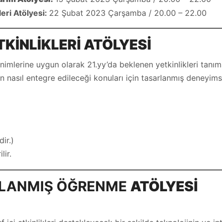
leri Atölyesi:
22 Şubat 2023 Çarşamba / 20.00 – 22.00
TKİNLİKLERİ
ATÖLYESİ
mlerine uygun olarak 21.yy’da beklenen yetkinlikleri tanıma, 
n nasıl entegre edileceği konuları için tasarlanmış deneyims
ir.)
lir.
LANMIŞ ÖĞRENME
ATÖLYESİ