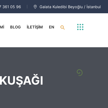
7 361 05 96
Galata Kuledibi Beyoğlu / İstanbul
Mİ
BLOG
İLETİŞİM
EN
KUŞAĞI