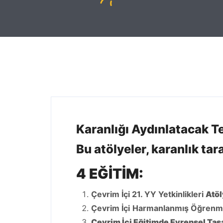
Karanlığı Aydınlatacak Te
Bu atölyeler, karanlık tar
4 EĞİTİM:
Çevrim İçi 21. YY Yetkinlikleri
Atöl
Çevrim İçi
Harmanlanmış Öğren
Çevrim İçi Eğitimde Evrensel Ta