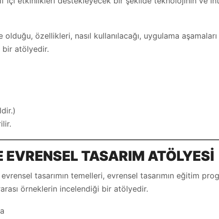
çi etkinlikleri destekleyecek bir şekilde teknolojinin ve int
duğu, özellikleri, nasıl kullanılacağı, uygulama aşamaları v
bir atölyedir.
dir.)
lir.
E
EVRENSEL TASARIM
ATÖLYES
İ
evrensel tasarımın temelleri, evrensel tasarımın eğitim pro
rarası örneklerin incelendiği bir atölyedir.
ba