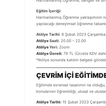
Harmanlanmış Öğrenme, dengeli ve sınıf i
Eğitim İçeriği:
Harmanlanmış Öğrenme yaklaşımının ne ol
yapılacağı deneyimsel öğrenme tabanlı 
Atölye Tarihi
: 8 Şubat 2023 Çarşamba
Atölye
Saati:
20.00 – 22.00
Atölye
Yeri:
Zoom
Atölye Ücreti
:
79 TL (Ücrete KDV dahil
*Atölye sonunda katılım belgesi gönderi
ÇEVRİM İÇİ
EĞİTİMD
Eğitimde evrensel tasarımın ne olduğu, 
konularının öğrenildiği, ulusal ve ulusla
Atölye
Tarihi
:
15 Şubat 2023 Çarşam