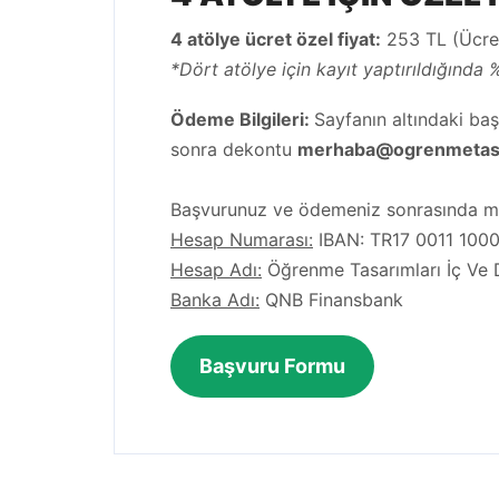
4 atölye ücret özel fiyat:
253 TL (Ücret
*Dört atölye için kayıt yaptırıldığında 
Ödeme Bilgileri:
Sayfanın altındaki ba
sonra dekontu
merhaba@ogrenmetasa
Başvurunuz ve ödemeniz sonrasında mail
Hesap Numarası:
IBAN: TR17 0011 100
Hesap Adı:
Öğrenme Tasarımları İç Ve D
Banka Adı:
QNB Finansbank
Başvuru Formu